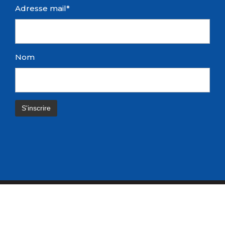
Adresse mail*
Nom
© Blaye Nautique 2019
Réalisé par DiGiTWiST – Prenez
le virage du digital
Mentions légales
|
Politique de confidentialité