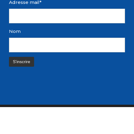
Adresse mail*
Nom
© Blaye Nautique 2019
Réalisé par DiGiTWiST – Prenez
le virage du digital
Mentions légales
|
Politique de confidentialité