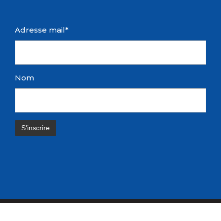
Adresse mail*
Nom
© Blaye Nautique 2019
Réalisé par DiGiTWiST – Prenez